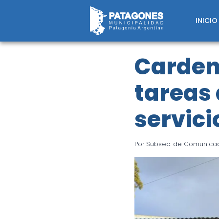
Saltar
al
INICIO
contenido
Cardena
tareas
servici
Por
Subsec. de Comunicaci