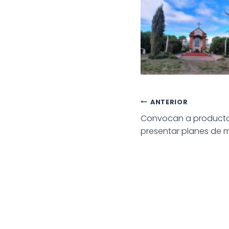
Navegac
ANTERIOR
Convocan a producto
de
presentar planes de 
entradas