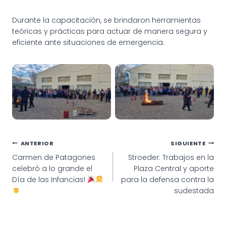
Durante la capacitación, se brindaron herramientas
teóricas y prácticas para actuar de manera segura y
eficiente ante situaciones de emergencia.
Capacitación en
Capacitación en
seguridad
seguridad
Navegación
ANTERIOR
SIGUIENTE
Carmen de Patagones
Stroeder: Trabajos en la
de
celebró a lo grande el
Plaza Central y aporte
entradas
Día de las Infancias!
para la defensa contra la
sudestada