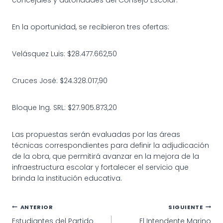
En la oportunidad, se recibieron tres ofertas:
Velásquez Luis: $28.477.662,50
Cruces José: $24.328.017,90
Bloque Ing. SRL: $27.905.873,20
Las propuestas serán evaluadas por las áreas
técnicas correspondientes para definir la adjudicación
de la obra, que permitirá avanzar en la mejora de la
infraestructura escolar y fortalecer el servicio que
brinda la institución educativa.
Navegación
ANTERIOR
SIGUIENTE
Estudiantes del Partido
El Intendente Marino