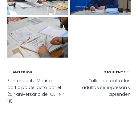
Navegación
ANTERIOR
SIGUIENTE
El Intendente Marino
Taller de teatro: los
de
participó del acto por el
adultos se expresan y
entradas
25° aniversario del CEF N°
aprenden
110