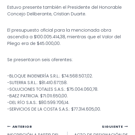
Estuvo presente también el Presidente del Honorable
Concejo Deliberante, Cristian Duarte.
El presupuesto oficial para la mencionada obra
ascendía a $100.005.414,38, mientras que el Valor del
Pliego era de $45.000,00.
Se presentaron seis oferentes:
-BLOQUE INGENIERÍA S.R.L.: $74.568.507,02.
-SUTERRA S.R.L.: $81.410.677,58.
-SOLUCIONES TOTALES S.A.S.: $75.004.060,78.
-BAEZ PATRICIA: $71.011.650,00.
-DEL RÍO S.A.S.: $80.599.706,14.
-SERVICIOS DE LA COSTA S.A.S.: $77.314.605,00.
Navegación
ANTERIOR
SIGUIENTE
INSCRIPCIÓN A PARTIR DEL
ACTO DE DESIGNACIÓN DE