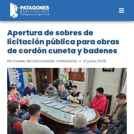
Saltar
al
contenido
Apertura de sobres de
licitación pública para obras
de cordón cuneta y badenes
Por
Subsec. de Comunicación Institucional
10 junio, 2025