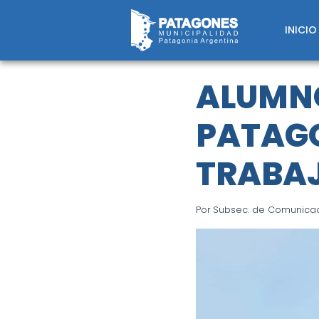
Saltar
al
INICIO
contenido
ALUMNO
PATAGO
TRABA
Por
Subsec. de Comunicaci