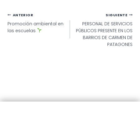
Navegación
ANTERIOR
SIGUIENTE
Promoción ambiental en
PERSONAL DE SERVICIOS
de
las escuelas
PÚBLICOS PRESENTE EN LOS
entradas
BARRIOS DE CARMEN DE
PATAGONES
© 2025 · Municipalidad de Patagones