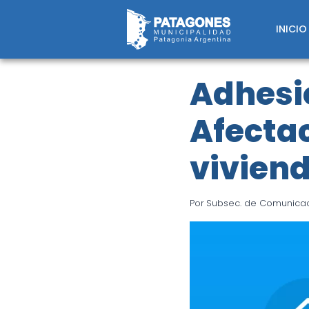
Saltar
al
INICIO
contenido
Adhesi
Afecta
viviend
Por
Subsec. de Comunicaci