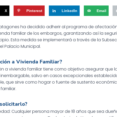
X
Pinterest
LinkedIn
Email
atagones ha decidido adherir al programa de afectación,
ienda familiar de los embargos, garantizando así la segur
nicipio. Esta medida se implementará a través de la Subse
el Palacio Municipal.
ción a Vivienda Familiar?
ión a vivienda familiar tiene como objetivo asegurar que
a inembargable, salvo en casos excepcionales establecidos
ble, que sirve como hogar o fuente de sustento económ
familiar.
olicitarlo?
iedad: Cualquier persona mayor de 18 años que sea dueñ