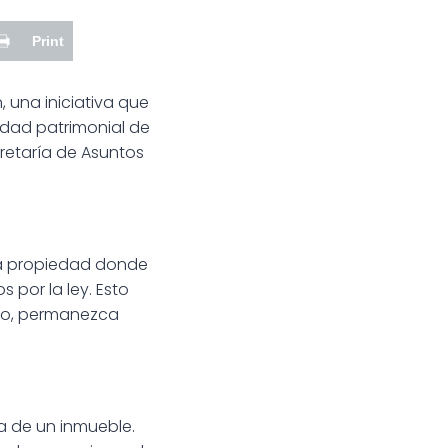
Print
 una iniciativa que
idad patrimonial de
cretaría de Asuntos
 la propiedad donde
 por la ley. Esto
ico, permanezca
a de un inmueble.