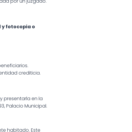
cada por un juzgado.
 y fotocopia o
eneficiarios.
ntidad crediticia.
 y presentarla en la
3, Palacio Municipal.
nte habitado. Este