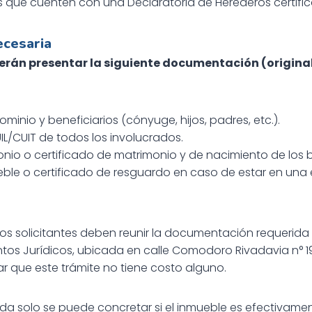
s que cuenten con una Declaratoria de Herederos certifi
cesaria
erán presentar la siguiente documentación (original
dominio y beneficiarios (cónyuge, hijos, padres, etc.).
L/CUIT de todos los involucrados.
onio o certificado de matrimonio y de nacimiento de los b
eble o certificado de resguardo en caso de estar en una e
e, los solicitantes deben reunir la documentación requerida
tos Jurídicos, ubicada en calle Comodoro Rivadavia n° 19
r que este trámite no tiene costo alguno.
nda solo se puede concretar si el inmueble es efectivame