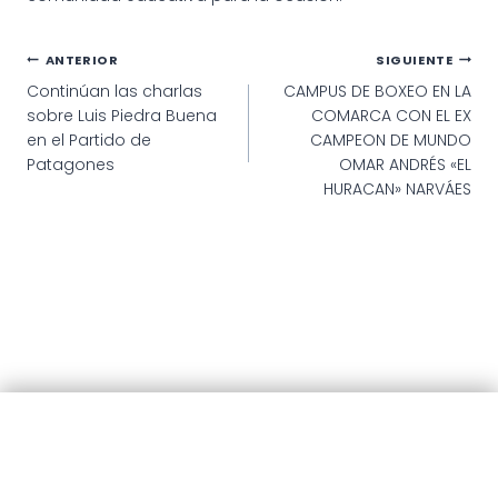
Navegación
ANTERIOR
SIGUIENTE
Continúan las charlas
CAMPUS DE BOXEO EN LA
de
sobre Luis Piedra Buena
COMARCA CON EL EX
entradas
en el Partido de
CAMPEON DE MUNDO
Patagones
OMAR ANDRÉS «EL
HURACAN» NARVÁES
© 2025 · Municipalidad de Patagones