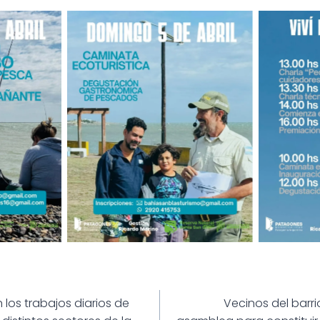
ión
los trabajos diarios de
Vecinos del barr