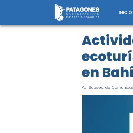
Saltar
al
INICIO
contenido
Activid
ecotur
en Bahí
Por
Subsec. de Comunicaci