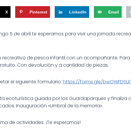
X
Pinterest
LinkedIn
Email
go 5 de abril te esperamos para vivir una jornada recr
recreativo de pesca infantil con un acompañante. Para 
gratuito. Con devolución y a cantidad de piezas.
etar el siguiente formulario:
https://forms.gle/bwQWFDSU
a ecoturística guiada por los Guardaparques y finaliza
ados. Inauguración «Umbral de la memoria».
ama de actividades. ¡Te esperamos!