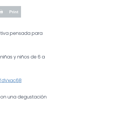
Print
eativa pensada para
niñas y niños de 6 a
iTdVxac68
 con una degustación