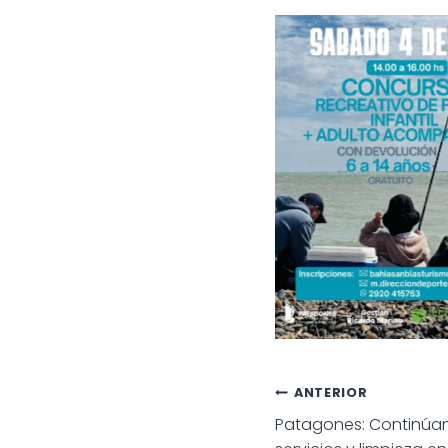
Navegac
ANTERIOR
Patagones: Continúan 