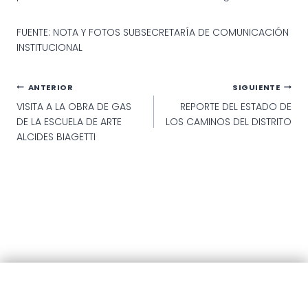
FUENTE: NOTA Y FOTOS SUBSECRETARÍA DE COMUNICACIÓN
INSTITUCIONAL
Navegación
ANTERIOR
SIGUIENTE
VISITA A LA OBRA DE GAS
REPORTE DEL ESTADO DE
de
DE LA ESCUELA DE ARTE
LOS CAMINOS DEL DISTRITO
entradas
ALCIDES BIAGETTI
© 2025 · Municipalidad de Patagones