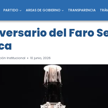
PARTIDO
AREAS DE GOBIERNO
TRANSPARENCIA
TRÁM
iversario del Faro 
ca
ón Institucional
10 junio, 2026