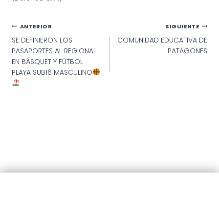
Navegación
ANTERIOR
SIGUIENTE
SE DEFINIERON LOS
COMUNIDAD EDUCATIVA DE
de
PASAPORTES AL REGIONAL
PATAGONES
entradas
EN BÁSQUET Y FÚTBOL
PLAYA SUB16 MASCULINO
© 2025 · Municipalidad de Patagones