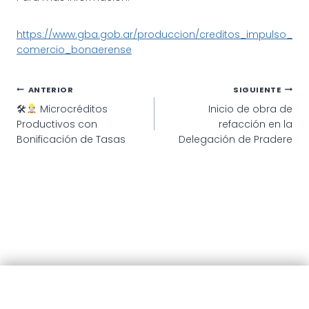
https://www.gba.gob.ar/produccion/creditos_impulso_
comercio_bonaerense
Navegación
ANTERIOR
SIGUIENTE
🛠
Microcréditos
Inicio de obra de
de
Productivos con
refacción en la
entradas
Bonificación de Tasas
Delegación de Pradere
© 2025 · Municipalidad de Patagones