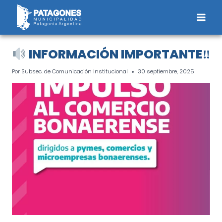
Saltar
al
contenido
INFORMACIÓN IMPORTANTE‼
Por
Subsec. de Comunicación Institucional
30 septiembre, 2025