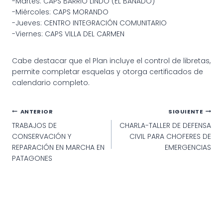
-Martes: CAPS BARRIO LINDO (EL BAÑADO)
-Miércoles: CAPS MORANDO
-Jueves: CENTRO INTEGRACIÓN COMUNITARIO
-Viernes: CAPS VILLA DEL CARMEN
Cabe destacar que el Plan incluye el control de libretas,
permite completar esquelas y otorga certificados de
calendario completo.
Navegación
ANTERIOR
SIGUIENTE
TRABAJOS DE
CHARLA-TALLER DE DEFENSA
de
CONSERVACIÓN Y
CIVIL PARA CHOFERES DE
entradas
REPARACIÓN EN MARCHA EN
EMERGENCIAS
PATAGONES