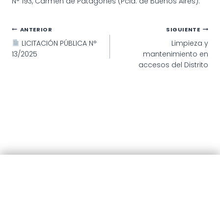
N° 193, Carmen de Patagones (Pcia. de Buenos Aires).
Navegación
ANTERIOR
SIGUIENTE
LICITACIÓN PÚBLICA N°
Limpieza y
de
13/2025
mantenimiento en
entradas
accesos del Distrito
© 2025 · Municipalidad de Patagones