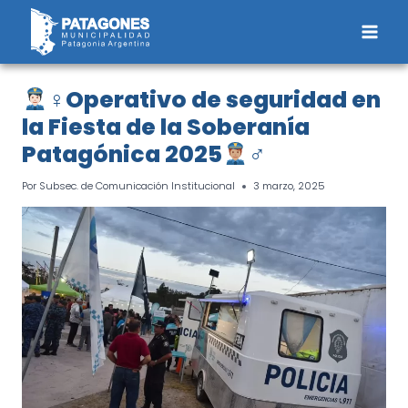
Saltar
al
contenido
‍♀Operativo de seguridad en
la Fiesta de la Soberanía
Patagónica 2025
‍♂
Por
Subsec. de Comunicación Institucional
3 marzo, 2025