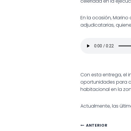
celeridad en la ejecuc
En la ocasión, Marino
adjudicatarias, quien
Con esta entrega, el
oportunidades para a
habitacional en la zo
Actualmente, las últi
Navegac
ANTERIOR