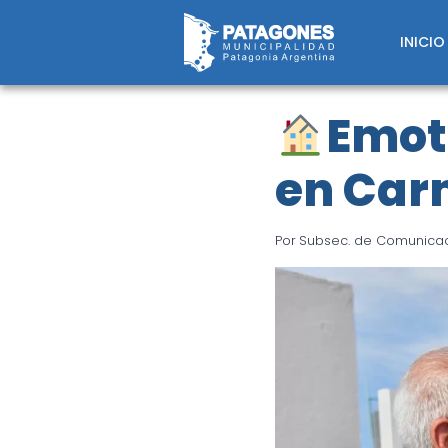
Saltar
al
INICIO
contenido
Emot
en Car
Por
Subsec. de Comunicaci