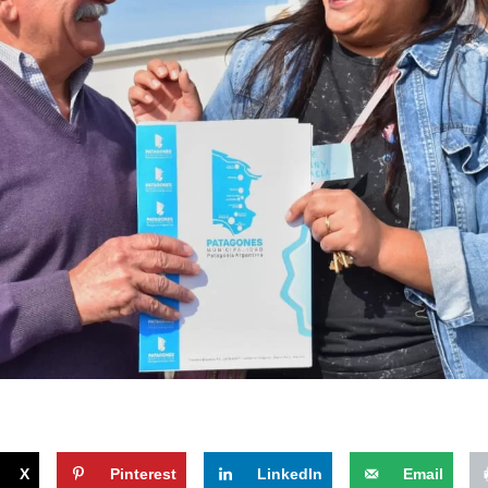
X
Pinterest
LinkedIn
Email