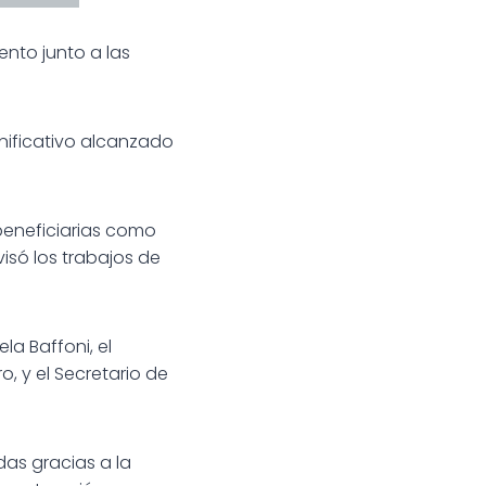
nto junto a las
gnificativo alcanzado
beneficiarias como
visó los trabajos de
la Baffoni, el
, y el Secretario de
as gracias a la