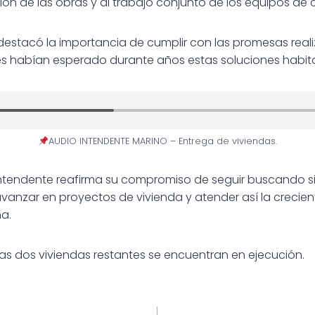
ión de las obras y al trabajo conjunto de los equipos de 
 destacó la importancia de cumplir con las promesas reali
es habían esperado durante años estas soluciones habit
AUDIO INTENDENTE MARINO – Entrega de viviendas.
 intendente reafirma su compromiso de seguir buscando 
vanzar en proyectos de vivienda y atender así la creci
na.
mas dos viviendas restantes se encuentran en ejecución.
ión