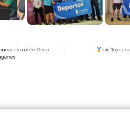
s
Bonaerenses
ión
 encuentro de la Mesa
Luis Rojas,
tagones
25 · Municipalidad de Patagones