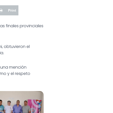
Print
s finales provinciales
ni, obtuvieron el
a.
ás una mención
mo y el respeto
s resultados para
nes en los Juegos