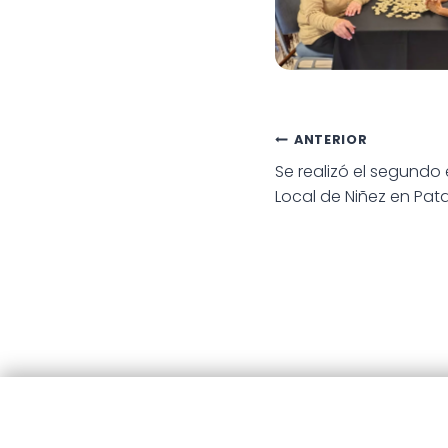
Bonaerense
Navegac
ANTERIOR
Se realizó el segundo
de
Local de Niñez en Pa
entradas
© 20