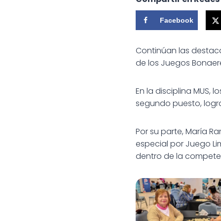
Facebook
Continúan las destaca
de los Juegos Bonaer
En la disciplina MUS, l
segundo puesto, logra
Por su parte, María R
especial por Juego Li
dentro de la compete
Nuevos resultado
Patagones en los