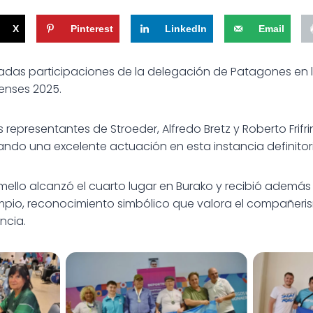
X
Pinterest
LinkedIn
Email
das participaciones de la delegación de Patagones en la
enses 2025.
os representantes de Stroeder, Alfredo Bretz y Roberto Frifri
ndo una excelente actuación en esta instancia definitori
amello alcanzó el cuarto lugar en Burako y recibió adem
mpio, reconocimiento simbólico que valora el compañeris
ncia.
s para
Nuevos resultados para
Nuevo
 Juegos
Patagones en los Juegos
Patago