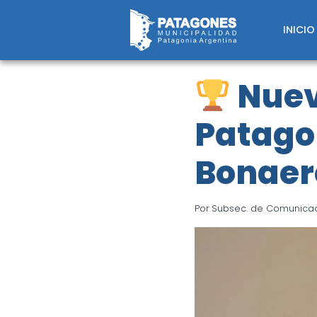
Saltar
al
INICIO
contenido
Nuev
Patago
Bonaer
Por
Subsec. de Comunicaci