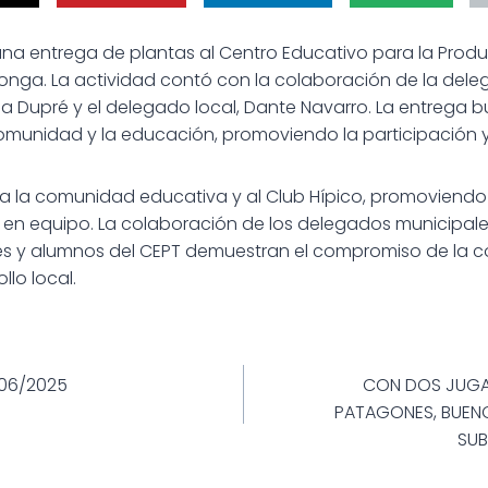
ó una entrega de plantas al Centro Educativo para la Prod
lalonga. La actividad contó con la colaboración de la del
na Dupré y el delegado local, Dante Navarro. La entrega b
comunidad y la educación, promoviendo la participación y
ia a la comunidad educativa y al Club Hípico, promoviend
o en equipo. La colaboración de los delegados municipales
ores y alumnos del CEPT demuestran el compromiso de la 
llo local.
ión
 06/2025
CON DOS JUGA
PATAGONES, BUEN
SU