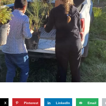
X
Pinterest
LinkedIn
Email