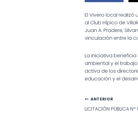
El Vivero local realiz
al Club Hípico de Vil
Juan A. Pradere, Silva
vinculación entre la 
La iniciativa benefic
ambiental y el trabaj
activa de los direct
educación y el desarro
Navegac
ANTERIOR
LICITACIÓN PÚBLICA Nº
de
entradas