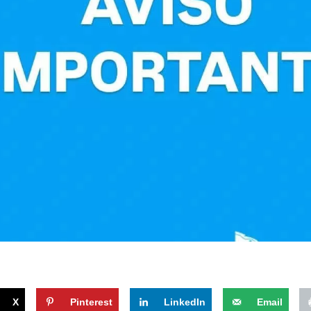
X
Pinterest
LinkedIn
Email