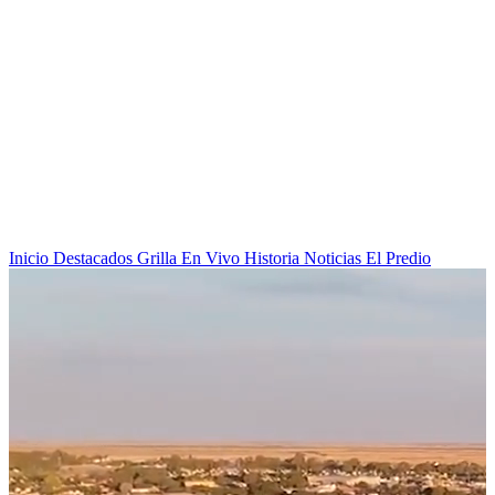
Inicio
Destacados
Grilla
En Vivo
Historia
Noticias
El Predio