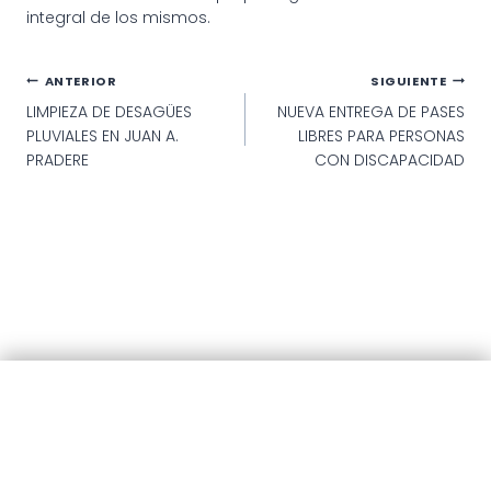
integral de los mismos.
Navegación
ANTERIOR
SIGUIENTE
LIMPIEZA DE DESAGÜES
NUEVA ENTREGA DE PASES
de
PLUVIALES EN JUAN A.
LIBRES PARA PERSONAS
entradas
PRADERE
CON DISCAPACIDAD
© 2025 · Municipalidad de Patagones