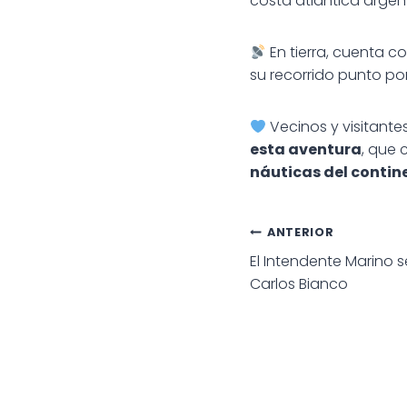
costa atlántica argent
En tierra, cuenta 
su recorrido punto po
Vecinos y visitante
esta aventura
, que
náuticas del contin
Navegac
ANTERIOR
El Intendente Marino s
de
Carlos Bianco
entradas