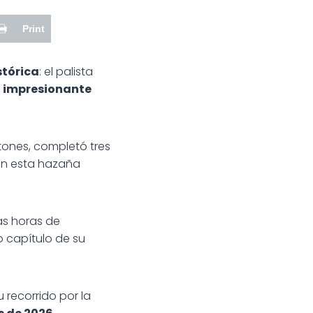
Print
stórica
: el palista
u
impresionante
tones, completó tres
n esta hazaña
ias horas de
o capítulo de su
 recorrido por la