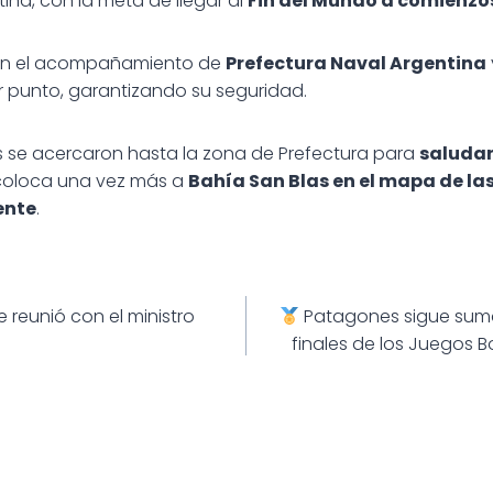
ina, con la meta de llegar al
Fin del Mundo a comienzo
con el acompañamiento de
Prefectura Naval Argentina
r punto, garantizando su seguridad.
s se acercaron hasta la zona de Prefectura para
saludar
 coloca una vez más a
Bahía San Blas en el mapa de la
ente
.
ión
e reunió con el ministro
Patagones sigue suma
finales de los Juegos 