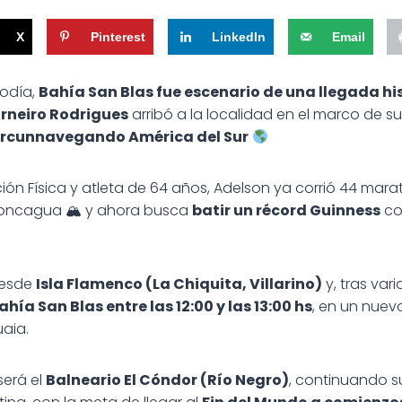
X
Pinterest
LinkedIn
Email
iodía,
Bahía San Blas fue escenario de una llegada hi
rneiro Rodrigues
arribó a la localidad en el marco de s
circunnavegando América del Sur
ón Física y atleta de 64 años, Adelson ya corrió 44 mara
Aconcagua 🏔 y ahora busca
batir un récord Guinness
co
 desde
Isla Flamenco (La Chiquita, Villarino)
y, tras var
ahía San Blas entre las 12:00 y las 13:00 hs
, en un nuev
aia.
será el
Balneario El Cóndor (Río Negro)
, continuando su